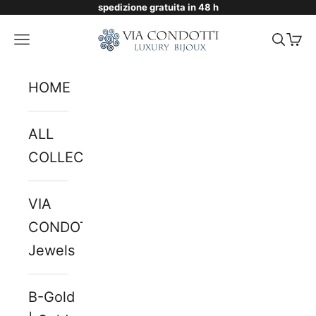
spedizione gratuita in 48 h
Skip to content
Via Condotti Store
Navigation menu
Searc
Cart
HOME
ALL
COLLECTIONS
VIA
CONDOTTI
Jewels
B-Gold