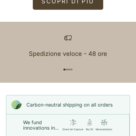
SCOPRI DI PIÙ
Spedizione veloce - 48 ore
Go to item 1
Go to item 2
Go to item 3
Go to item 4
Go to item 5
Carbon-neutral shipping on all orders
We fund
innovations in...
Direct Air Capture
Bio Oil
Mineralization