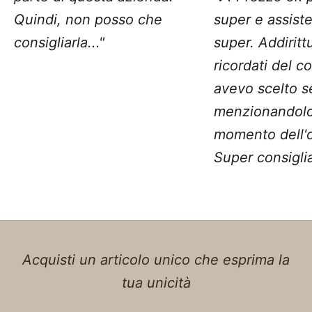
Quindi, non posso che
super e assist
consigliarla..."
super. Addiritt
ricordati del c
avevo scelto 
menzionandolo
momento dell'o
Super consiglia
Acquisti un articolo unico che esprima la
tua unicità