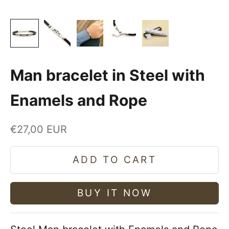
Man bracelet in Steel with
Enamels and Rope
Sale price
€27,00 EUR
ADD TO CART
BUY IT NOW