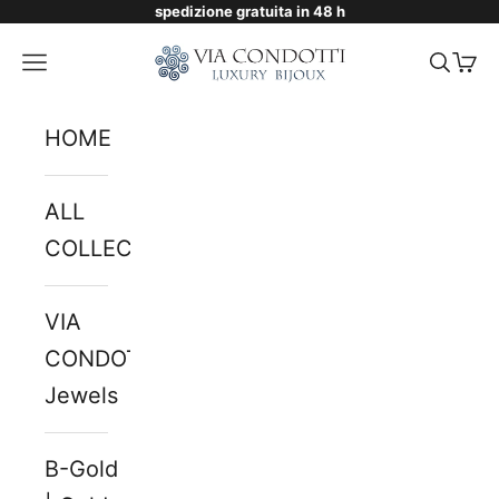
spedizione gratuita in 48 h
Skip to content
Via Condotti Store
Navigation menu
Searc
Cart
HOME
ALL
COLLECTIONS
VIA
CONDOTTI
Jewels
B-Gold