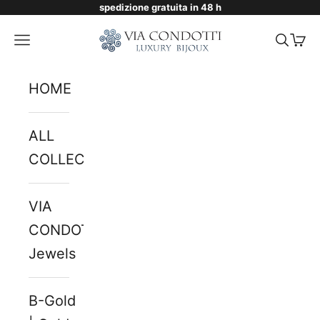
spedizione gratuita in 48 h
Skip to content
Via Condotti Store
Navigation menu
Searc
Cart
HOME
ALL
COLLECTIONS
VIA
CONDOTTI
Jewels
B-Gold