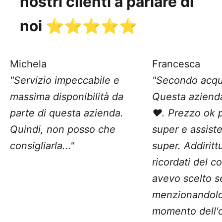
nostri clienti a parlare di
noi ⭐️⭐️⭐️⭐️⭐️
Michela
Francesca
"Servizio impeccabile e
"Secondo acqu
massima disponibilità da
Questa aziend
parte di questa azienda.
❤️. Prezzo ok 
Quindi, non posso che
super e assist
consigliarla..."
super. Addiritt
ricordati del c
avevo scelto 
menzionandolo
momento dell'o