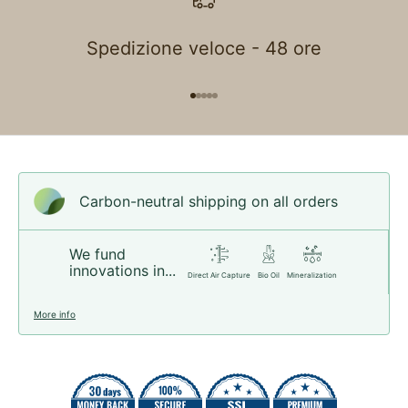
Spedizione veloce - 48 ore
Go to item 1
Go to item 2
Go to item 3
Go to item 4
Go to item 5
Carbon-neutral shipping on all orders
We fund
innovations in...
Direct Air Capture
Bio Oil
Mineralization
More info