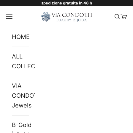
spedizione gratuita in 48 h
Skip to content
Via Condotti Store
Navigation menu
Searc
Cart
HOME
ALL
COLLECTIONS
VIA
CONDOTTI
Jewels
B-Gold