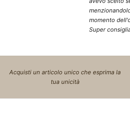
avevo scelto 
menzionandolo
momento dell'o
Super consiglia
Acquisti un articolo unico che esprima la
tua unicità