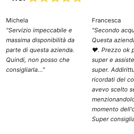
Michela
Francesca
"Servizio impeccabile e
"Secondo acqu
massima disponibilità da
Questa aziend
parte di questa azienda.
❤️. Prezzo ok 
Quindi, non posso che
super e assist
consigliarla..."
super. Addiritt
ricordati del c
avevo scelto 
menzionandolo
momento dell'o
Super consiglia