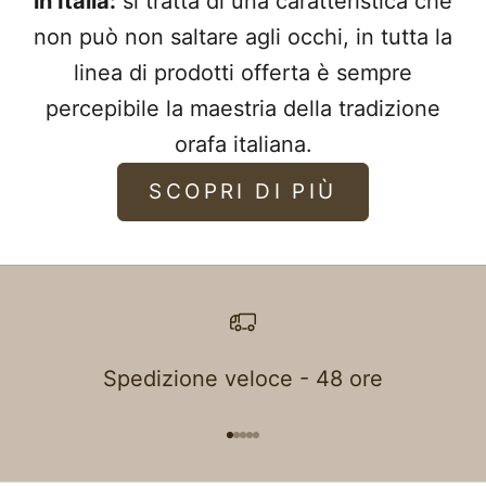
in Italia:
si tratta di una caratteristica che
non può non saltare agli occhi, in tutta la
linea di prodotti offerta è sempre
percepibile la maestria della tradizione
orafa italiana.
SCOPRI DI PIÙ
Spedizione veloce - 48 ore
Vai all'articolo 1
Vai all'articolo 2
Vai all'articolo 3
Vai all'articolo 4
Vai all'articolo 5