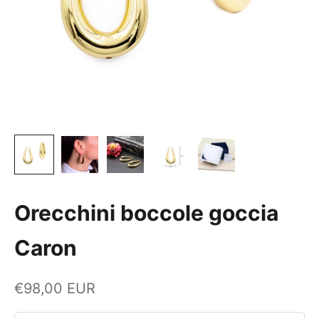
Orecchini boccole goccia
Caron
Prezzo scontato
€98,00 EUR