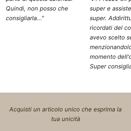
Quindi, non posso che
super e assist
consigliarla..."
super. Addiritt
ricordati del c
avevo scelto 
menzionandolo
momento dell'o
Super consiglia
Acquisti un articolo unico che esprima la
tua unicità