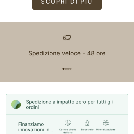
SCOPRI DI PIÙ
Spedizione veloce - 48 ore
Vai all'articolo 1
Vai all'articolo 2
Vai all'articolo 3
Vai all'articolo 4
Vai all'articolo 5
Spedizione a impatto zero per tutti gli
ordini
Finanziamo
innovazioni in...
Cattura diretta
Biopetrolio
Mineralizzazione
dall'aria