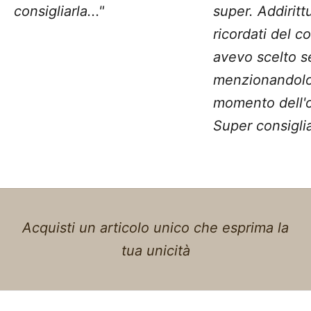
consigliarla..."
super. Addiritt
ricordati del c
avevo scelto 
menzionandolo
momento dell'o
Super consiglia
Acquisti un articolo unico che esprima la
tua unicità