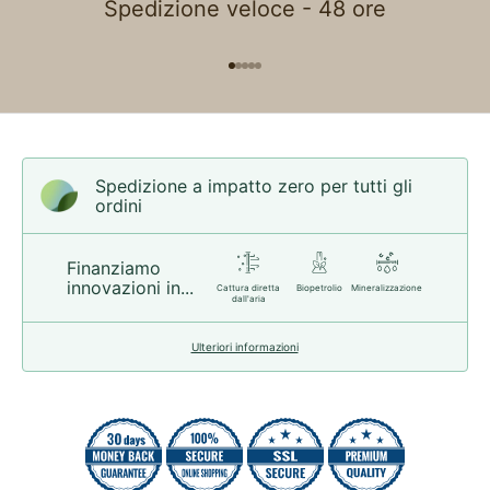
Spedizione veloce - 48 ore
Vai all'articolo 1
Vai all'articolo 2
Vai all'articolo 3
Vai all'articolo 4
Vai all'articolo 5
Spedizione a impatto zero per tutti gli
ordini
Finanziamo
innovazioni in...
Cattura diretta
Biopetrolio
Mineralizzazione
dall'aria
Ulteriori informazioni