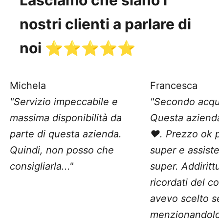
nostri clienti a parlare di
noi ⭐️⭐️⭐️⭐️⭐️
Michela
Francesca
"Servizio impeccabile e
"Secondo acqu
massima disponibilità da
Questa aziend
parte di questa azienda.
❤️. Prezzo ok 
Quindi, non posso che
super e assist
consigliarla..."
super. Addiritt
ricordati del c
avevo scelto 
menzionandolo