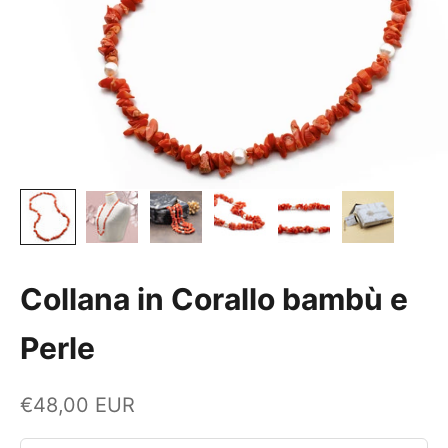
Collana in Corallo bambù e
Perle
Prezzo scontato
€48,00 EUR