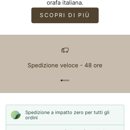
orafa italiana.
SCOPRI DI PIÙ
Spedizione veloce - 48 ore
Vai all'articolo 1
Vai all'articolo 2
Vai all'articolo 3
Vai all'articolo 4
Vai all'articolo 5
Spedizione a impatto zero per tutti gli
ordini