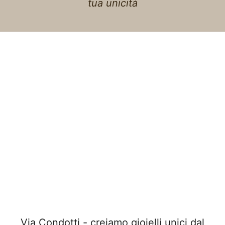
tua unicità
Via Condotti - creiamo gioielli unici dal