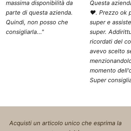
massima disponibilità da
Questa aziend
parte di questa azienda.
❤️. Prezzo ok 
Quindi, non posso che
super e assist
consigliarla..."
super. Addiritt
ricordati del c
avevo scelto 
menzionandolo
momento dell'o
Super consiglia
Acquisti un articolo unico che esprima la