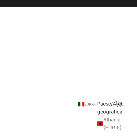
Paese/Area
Cerca
Carrello
EUR €
geografica
Albania
(EUR €)