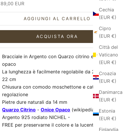
rezzo scontato
€89,00 EUR
Cechia
(EUR €)
AGGIUNGI AL CARRELLO
Cipro
(EUR €)
ACQUISTA ORA
Città del
Vaticano
Bracciale in Argento con Quarzo citrino e Onice
(EUR €)
opaco
La lunghezza è facilmente regolabile da 20 cm a
Croazia
22 cm
(EUR €)
Chiusura con comodo moschettone e catenella di
Danimarca
regolazione
(EUR €)
Pietre dure naturali da 14 mm
Quarzo Citrino
-
Onice Opaco
(wikipedia)
Estonia
Argento 925 rodiato NICHEL -
(EUR €)
FREE
per
preservarne il colore e la lucentezza nel
Finlandia