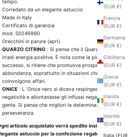
tempo.
(EUR €)
Corredato da un elegante astuccio
Made in Italy
Francia
Certificato di garanzia
(EUR €)
mod. S024699D
Germania
Orecchini in parure (apri)
(EUR €)
QUARZO CITRINO
: Si pensa che il Quarzo Citrino
Gibilterra
irradi energia positiva. È nota come la pietra del
(EUR €)
successo, si ritiene che promuova prosperità e
abbondanza, soprattutto in situazioni che
Grecia
coinvolgono affari.
(EUR €)
ONICE
: L`Onice nero si diceva respingesse la
Irlanda
negatività e allontanasse gli influssi negativi della
(EUR €)
gente. Si pensa che migliori la determinazione e la
perseveranza.
Islanda
(EUR €)
gni articolo acquistato verrà spedito insieme ad un
legante astuccio per la confezione regalo incluso
Italia (EUR