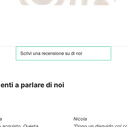
enti a parlare di noi
a
Nicola
 acquisto. Questa
"Dopo un disguido col co