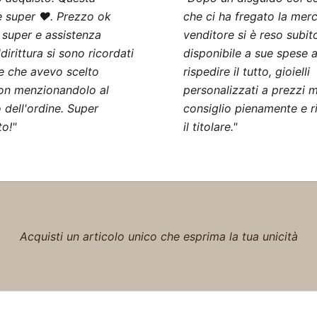
 super ❤️. Prezzo ok
che ci ha fregato la merce
 super e assistenza
venditore si è reso subit
dirittura si sono ricordati
disponibile a sue spese 
e che avevo scelto
rispedire il tutto, gioielli
on menzionandolo al
personalizzati a prezzi m
dell'ordine. Super
consiglio pienamente e r
to!"
il titolare."
Acquisti un articolo unico che esprima la tua unicità