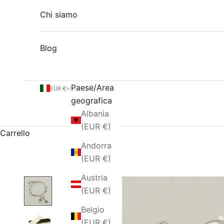
Chi siamo
Blog
Paese/Area
EUR €
geografica
Albania
(EUR €)
Carrello
Andorra
(EUR €)
Austria
(EUR €)
Belgio
(EUR €)