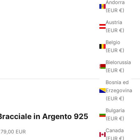
Andorra
(EUR €)
Austria
(EUR €)
Belgio
(EUR €)
Bielorussia
(EUR €)
Bosnia ed
Erzegovina
(EUR €)
Bulgaria
Bracciale in Argento 925
(EUR €)
Canada
rezzo scontato
€79,00 EUR
(EUR €)