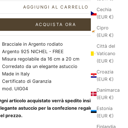
AGGIUNGI AL CARRELLO
Cechia
(EUR €)
ACQUISTA ORA
Cipro
(EUR €)
Bracciale in Argento rodiato
Città del
Argento 925 NICHEL - FREE
Vaticano
Misura regolabile da 16 cm a 20 cm
(EUR €)
Corredato da un elegante astuccio
Croazia
Made in Italy
(EUR €)
Certificato di Garanzia
mod. UIG04
Danimarca
(EUR €)
gni articolo acquistato verrà spedito insieme ad un
legante astuccio per la confezione regalo incluso
Estonia
el prezzo.
(EUR €)
Finlandia