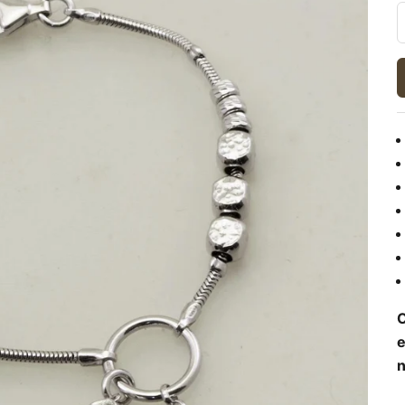
O
e
n