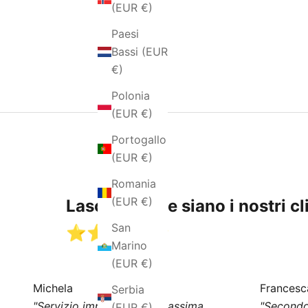
(EUR €)
Paesi
Bassi (EUR
€)
Polonia
(EUR €)
Portogallo
(EUR €)
Romania
(EUR €)
Lasciamo che siano i nostri cli
San
⭐️⭐️⭐️⭐️⭐️
Marino
(EUR €)
Michela
Francesc
Serbia
"Servizio impeccabile e massima
"Secondo
(EUR €)