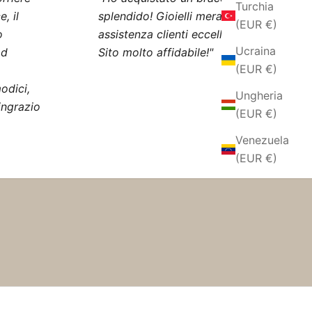
Turchia
, il
splendido! Gioielli meravigliosi e
(EUR €)
o
assistenza clienti eccellente!
Ucraina
ad
Sito molto affidabile!"
(EUR €)
odici,
Ungheria
ingrazio
(EUR €)
Venezuela
(EUR €)