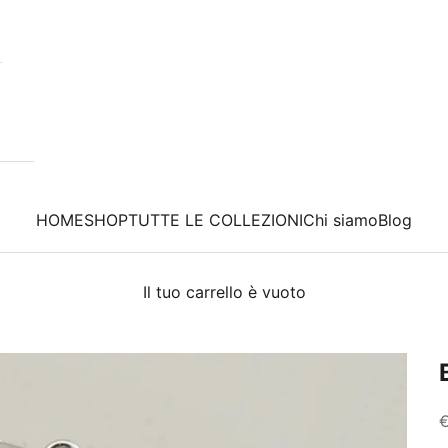
HOME
SHOP
TUTTE LE COLLEZIONI
Chi siamo
Blog
Il tuo carrello è vuoto
P