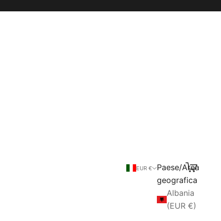
Paese/Area
Cerca
Carrello
EUR €
geografica
Albania
(EUR €)