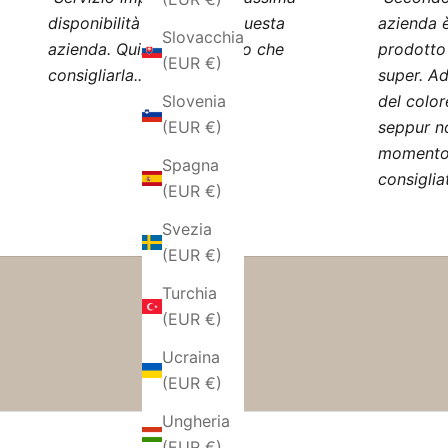
disponibilità da parte di questa
azienda è
Slovacchia
azienda. Quindi, non posso che
prodotto
(EUR €)
consigliarla..."
super. Ad
Slovenia
del color
(EUR €)
seppur n
momento 
Spagna
consiglia
(EUR €)
Svezia
(EUR €)
Turchia
(EUR €)
Ucraina
(EUR €)
Ungheria
(EUR €)