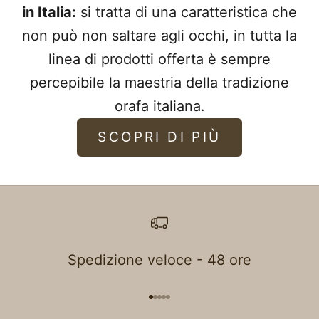
in Italia:
si tratta di una caratteristica che
non può non saltare agli occhi, in tutta la
linea di prodotti offerta è sempre
percepibile la maestria della tradizione
orafa italiana.
SCOPRI DI PIÙ
Spedizione veloce - 48 ore
Vai all'articolo 1
Vai all'articolo 2
Vai all'articolo 3
Vai all'articolo 4
Vai all'articolo 5