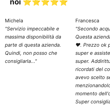
noi ⭐️⭐️⭐️⭐️⭐️
Michela
Francesca
"Servizio impeccabile e
"Secondo acqu
massima disponibilità da
Questa aziend
parte di questa azienda.
❤️. Prezzo ok 
Quindi, non posso che
super e assist
consigliarla..."
super. Addiritt
ricordati del c
avevo scelto 
menzionandolo
momento dell'o
Super consiglia