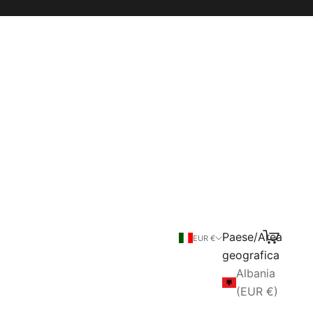
Paese/Area
Cerca
Carrello
EUR €
geografica
Albania
(EUR €)