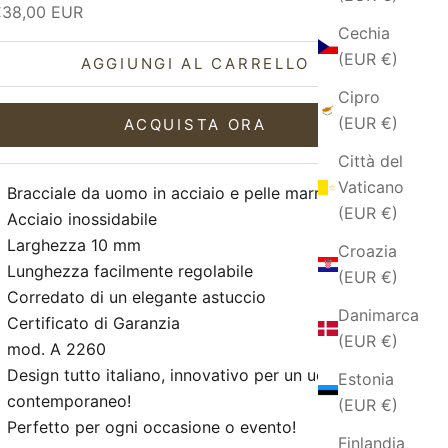
rezzo scontato
€38,00 EUR
Cechia
(EUR €)
AGGIUNGI AL CARRELLO
Cipro
(EUR €)
ACQUISTA ORA
Città del
Vaticano
Bracciale da uomo in acciaio e pelle marrone
(EUR €)
Acciaio inossidabile
Larghezza 10 mm
Croazia
Lunghezza facilmente regolabile
(EUR €)
Corredato di un elegante astuccio
Danimarca
Certificato di Garanzia
(EUR €)
mod. A 2260
Design tutto italiano, innovativo per un uomo
Estonia
contemporaneo!
(EUR €)
Perfetto per ogni occasione o evento!
Finlandia