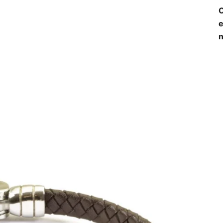
O
e
n