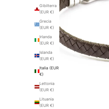
Gibilterra
(EUR €)
Grecia
(EUR €)
Irlanda
(EUR €)
Islanda
(EUR €)
Italia (EUR
€)
Lettonia
(EUR €)
Lituania
(EUR €)