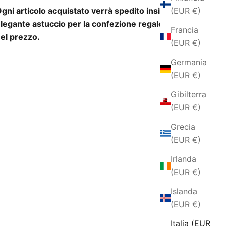
(EUR €)
gni articolo acquistato verrà spedito insieme ad un
legante astuccio per la confezione regalo incluso
Francia
el prezzo.
(EUR €)
Germania
(EUR €)
Gibilterra
(EUR €)
Grecia
(EUR €)
Irlanda
(EUR €)
Islanda
(EUR €)
Italia (EUR