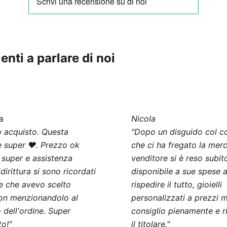
enti a parlare di noi
a
Nicola
 acquisto. Questa
"Dopo un disguido col co
 super ❤️. Prezzo ok
che ci ha fregato la merce
 super e assistenza
venditore si è reso subit
dirittura si sono ricordati
disponibile a sue spese 
e che avevo scelto
rispedire il tutto, gioielli
on menzionandolo al
personalizzati a prezzi m
dell'ordine. Super
consiglio pienamente e r
to!"
il titolare."