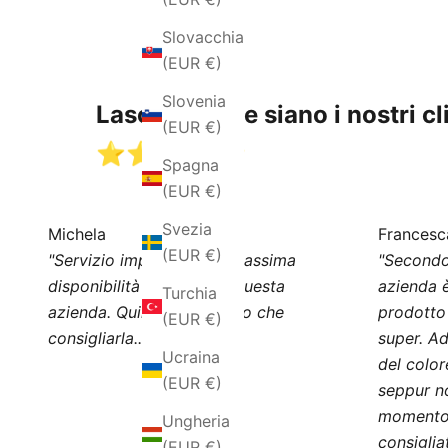
Slovacchia
(EUR €)
Slovenia
Lasciamo che siano i nostri cli
(EUR €)
⭐️⭐️⭐️⭐️⭐️
Spagna
(EUR €)
Svezia
Michela
Francesc
(EUR €)
"Servizio impeccabile e massima
"Secondo
disponibilità da parte di questa
azienda è
Turchia
azienda. Quindi, non posso che
prodotto
(EUR €)
consigliarla..."
super. Ad
Ucraina
del color
(EUR €)
seppur n
momento 
Ungheria
consiglia
(EUR €)