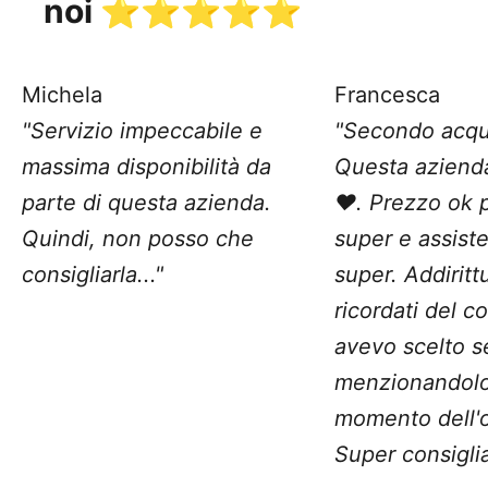
noi ⭐️⭐️⭐️⭐️⭐️
Michela
Francesca
"Servizio impeccabile e
"Secondo acqu
massima disponibilità da
Questa aziend
parte di questa azienda.
❤️. Prezzo ok 
Quindi, non posso che
super e assist
consigliarla..."
super. Addiritt
ricordati del c
avevo scelto 
menzionandolo
momento dell'o
Super consiglia