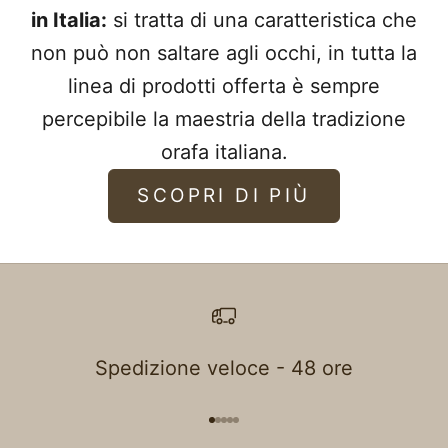
in Italia:
si tratta di una caratteristica che
non può non saltare agli occhi, in tutta la
linea di prodotti offerta è sempre
percepibile la maestria della tradizione
orafa italiana.
SCOPRI DI PIÙ
Spedizione veloce - 48 ore
Vai all'articolo 1
Vai all'articolo 2
Vai all'articolo 3
Vai all'articolo 4
Vai all'articolo 5