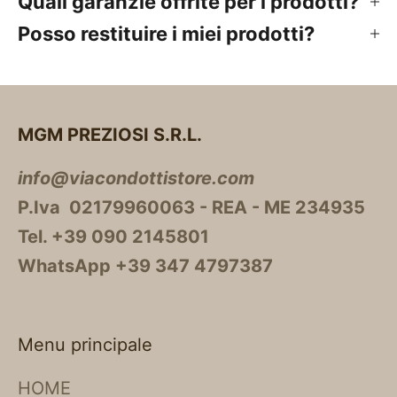
Quali garanzie offrite per i prodotti?
Posso restituire i miei prodotti?
MGM PREZIOSI S.R.L.
info@viacondottistore.com
P.Iva 02179960063 - REA - ME 234935
Tel. +39 090 2145801
WhatsApp +39 347 4797387
Menu principale
HOME