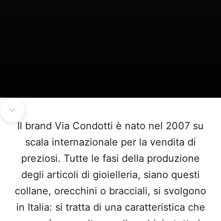
Vai all'articolo 1
Vai all'articolo 2
Vai all'articolo 3
Vai all'articolo 4
Passa alla prossima sezione
Il brand Via Condotti è nato nel 2007 su
scala internazionale per la vendita di
preziosi. Tutte le fasi della produzione
degli articoli di gioielleria, siano questi
collane, orecchini o bracciali, si svolgono
in Italia: si tratta di una caratteristica che