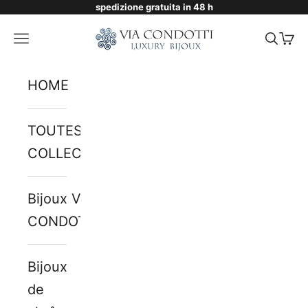
spedizione gratuita in 48 h
Passer au contenu
Via Condotti Store
Menu
Reche
Pani
HOME
TOUTES LES
COLLECTIONS
Bijoux VIA
CONDOTTI
Bijoux
de