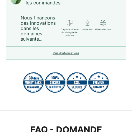
les commandes
Nous finançons
des innovations
dans les
Capture directe
Huile bio
Minéralisation
domaines
du dioxyde de
carbone
suivants...
Plus d’informations
FAQ - DOMANDE