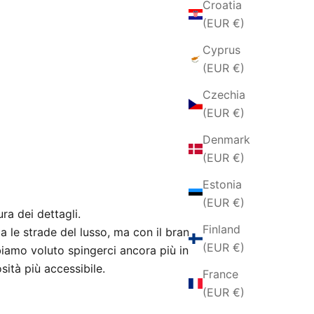
Croatia
(EUR €)
Cyprus
(EUR €)
Czechia
(EUR €)
Denmark
(EUR €)
Estonia
(EUR €)
ura dei dettagli.
Finland
a le strade del lusso, ma con il brand
(EUR €)
iamo voluto spingerci ancora più in là,
ità più accessibile.
France
(EUR €)