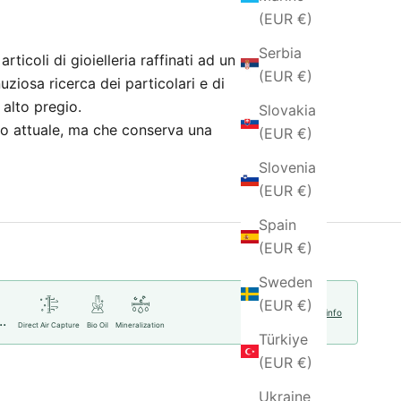
(EUR €)
Serbia
ticoli di gioielleria raffinati ad un
(EUR €)
nuziosa ricerca dei particolari e di
i alto pregio.
Slovakia
nito attuale, ma che conserva una
(EUR €)
Slovenia
(EUR €)
Spain
(EUR €)
Sweden
(EUR €)
More info
..
Direct Air Capture
Bio Oil
Mineralization
Türkiye
(EUR €)
Ukraine