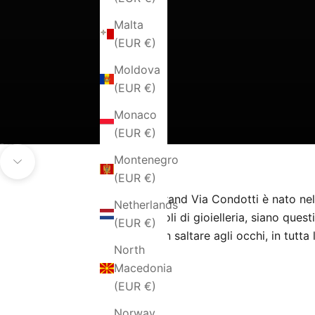
Malta
(EUR €)
Moldova
(EUR €)
Monaco
(EUR €)
Go to item 1
Go to item 2
Go to item 3
Go to item 4
Montenegro
Navigate to next section
(EUR €)
Il brand Via Condotti è nato nel
Netherlands
articoli di gioielleria, siano ques
(EUR €)
non saltare agli occhi, in tutta
North
Macedonia
(EUR €)
Norway