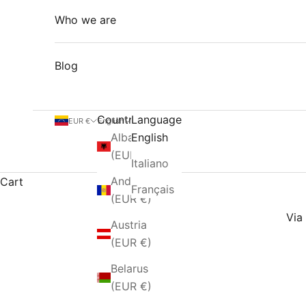
Who we are
Blog
Country
Language
EUR €
English
Albania
English
(EUR €)
Italiano
Andorra
Cart
Français
(EUR €)
Via 
Austria
(EUR €)
Belarus
(EUR €)