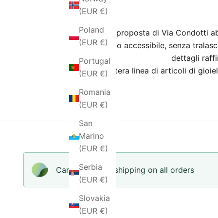
(EUR €)
Poland
Con la proposta di Via Condotti abbi
(EUR €)
prezzo accessibile, senza tralascia
dettagli raff
Portugal
L’intera linea di articoli di gi
(EUR €)
Romania
(EUR €)
San
Marino
(EUR €)
Serbia
Carbon-neutral shipping on all orders
(EUR €)
Slovakia
(EUR €)