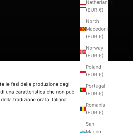
Netherlands
(EUR €)
North
Macedonia
(EUR €)
Norway
(EUR €)
Poland
(EUR €)
te le fasi della produzione degli
Portugal
ta di una caratteristica che non può
(EUR €)
 della tradizione orafa italiana.
Romania
(EUR €)
San
Marino