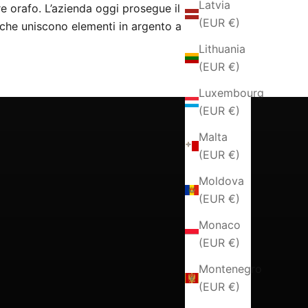
Latvia
e orafo. L’azienda oggi prosegue il
(EUR €)
 che uniscono elementi in argento a
Lithuania
(EUR €)
Luxembourg
(EUR €)
Malta
(EUR €)
Moldova
(EUR €)
Monaco
(EUR €)
Montenegro
(EUR €)