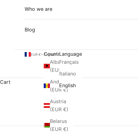
Who we are
Blog
Country
Language
EUR €
English
Albania
Français
(EUR €)
Italiano
Andorra
Cart
English
(EUR €)
Austria
(EUR €)
Belarus
(EUR €)