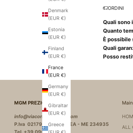
ORDINI
Denmark
(EUR €)
Quali sono i
Estonia
Quanto temp
(EUR €)
È possibile
Quali garanz
Finland
(EUR €)
Posso restit
France
(EUR €)
Germany
(EUR €)
MGM PREZIOSI S.R.L.
Main
Gibraltar
(EUR €)
info@viacondottistore.com
HOM
P.Iva 02179960063 - REA - ME 234935
Greece
ALL
Tel. +39 090 2145801
(EUR €)