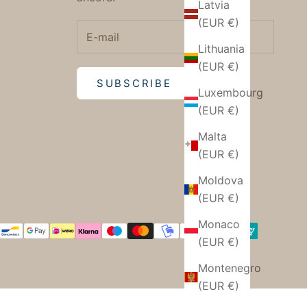
Latvia
(EUR €)
Lithuania
(EUR €)
SUBSCRIBE
Luxembourg
(EUR €)
Malta
(EUR €)
Moldova
(EUR €)
Monaco
(EUR €)
Montenegro
(EUR €)