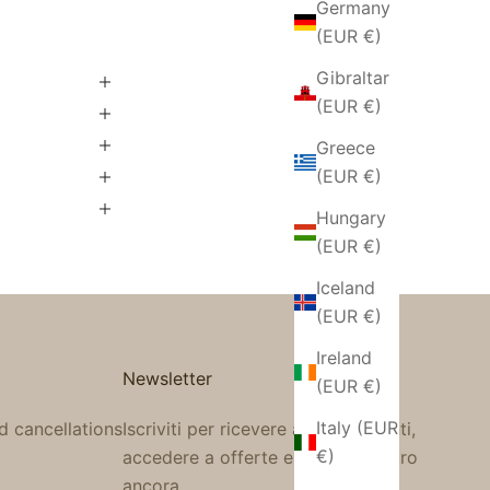
Germany
(EUR €)
Gibraltar
(EUR €)
Greece
(EUR €)
Hungary
(EUR €)
Iceland
(EUR €)
Ireland
Newsletter
(EUR €)
Italy (EUR
d cancellations
Iscriviti per ricevere aggiornamenti,
€)
accedere a offerte esclusive e altro
ancora.