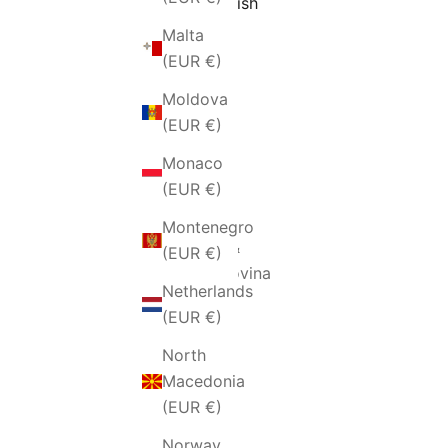
English
(EUR €)
Malta
Austria
(EUR €)
(EUR €)
Moldova
Belarus
(EUR €)
(EUR €)
Monaco
Belgium
(EUR €)
(EUR €)
Montenegro
Bosnia &
(EUR €)
Herzegovina
Netherlands
(EUR €)
(EUR €)
Bulgaria
North
(EUR €)
Macedonia
Canada
(EUR €)
(EUR €)
Norway