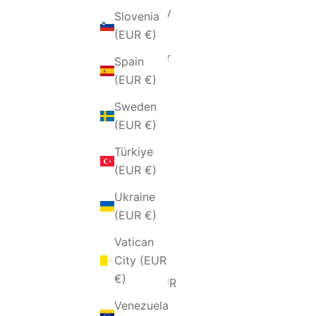
Germany
Slovenia
(EUR €)
(EUR €)
Gibraltar
Spain
(EUR €)
(EUR €)
Greece
Sweden
(EUR €)
(EUR €)
Hungary
Türkiye
(EUR €)
(EUR €)
Iceland
Ukraine
(EUR €)
(EUR €)
Ireland
Vatican
(EUR €)
City (EUR
€)
Italy (EUR
€)
Venezuela