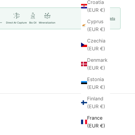
Croatia
(EUR €)
More info
..
Cyprus
Direct Air Capture
Bio Oil
Mineralization
(EUR €)
Czechia
(EUR €)
Denmark
(EUR €)
Estonia
(EUR €)
Finland
(EUR €)
France
(EUR €)