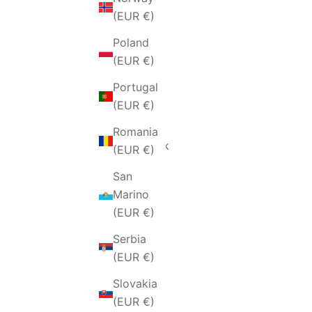
Croatia
(EUR €)
(EUR €)
Poland
Cyprus
(EUR €)
(EUR €)
Portugal
Czechia
(EUR €)
(EUR €)
Romania
Denmark
(EUR €)
(EUR €)
San
Estonia
Marino
(EUR €)
(EUR €)
Finland
Serbia
(EUR €)
(EUR €)
France
Slovakia
(EUR €)
(EUR €)