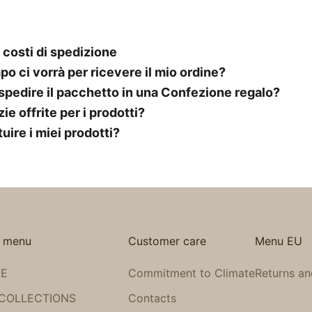
 costi di spedizione
o ci vorrà per ricevere il mio ordine?
 spedire il pacchetto in una Confezione regalo?
ie offrite per i prodotti?
uire i miei prodotti?
 menu
Customer care
Menu EU
E
Commitment to Climate
Returns an
 COLLECTIONS
Contacts