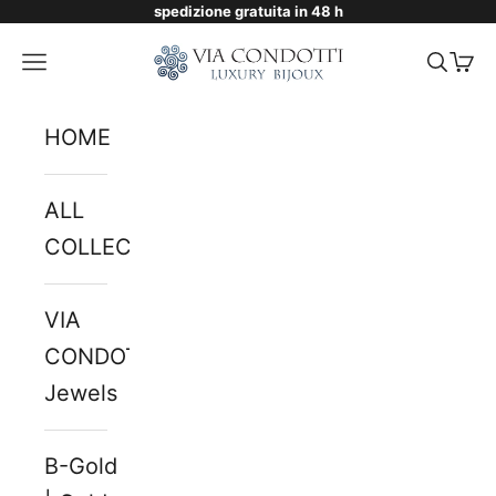
spedizione gratuita in 48 h
Skip to content
Via Condotti Store
Navigation menu
Searc
Cart
HOME
ALL
COLLECTIONS
VIA
CONDOTTI
Jewels
B-Gold