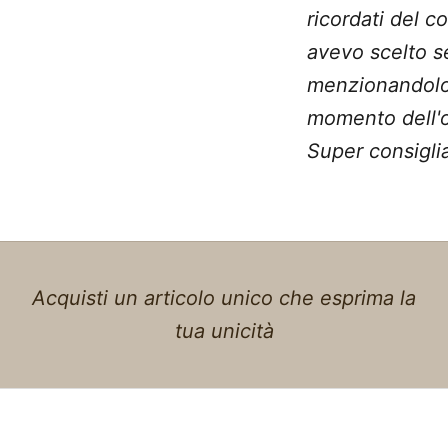
ricordati del c
avevo scelto 
menzionandolo
momento dell'o
Super consiglia
Acquisti un articolo unico che esprima la
tua unicità