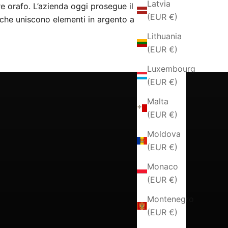
Latvia
e orafo. L’azienda oggi prosegue il
(EUR €)
 che uniscono elementi in argento a
Lithuania
(EUR €)
Luxembourg
(EUR €)
Malta
(EUR €)
Moldova
(EUR €)
Monaco
(EUR €)
Montenegro
(EUR €)