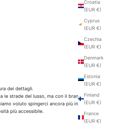
Croatia
(EUR €)
Cyprus
(EUR €)
Czechia
(EUR €)
Denmark
(EUR €)
Estonia
(EUR €)
ura dei dettagli.
Finland
a le strade del lusso, ma con il brand
(EUR €)
iamo voluto spingerci ancora più in là,
ità più accessibile.
France
(EUR €)