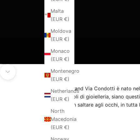
Malta
(EUR €)
Moldova
(EUR €)
Monaco
(EUR €)
Go to item 1
Go to item 2
Go to item 3
Go to item 4
Montenegro
Navigate to next section
(EUR €)
Il brand Via Condotti è nato nel
Netherlands
articoli di gioielleria, siano ques
(EUR €)
non saltare agli occhi, in tutta
North
Macedonia
(EUR €)
Norway