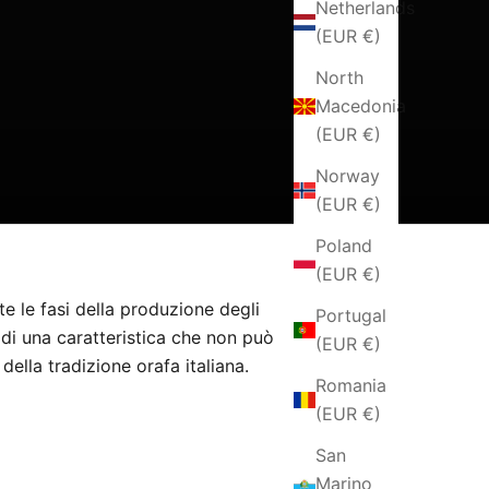
Netherlands
(EUR €)
North
Macedonia
(EUR €)
Norway
(EUR €)
Poland
(EUR €)
te le fasi della produzione degli
Portugal
ta di una caratteristica che non può
(EUR €)
 della tradizione orafa italiana.
Romania
(EUR €)
San
Marino