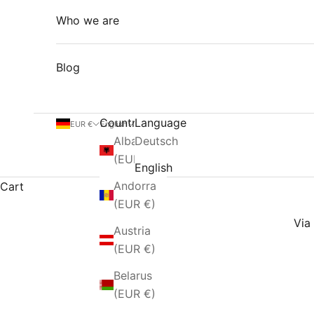
Who we are
Blog
Country
Language
EUR €
English
Albania
Deutsch
(EUR €)
English
Andorra
Cart
(EUR €)
Via 
Austria
(EUR €)
Belarus
(EUR €)