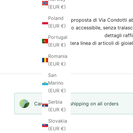
(EUR €)
Poland
Con la proposta di Via Condotti abbi
(EUR €)
prezzo accessibile, senza tralascia
dettagli raff
Portugal
L’intera linea di articoli di gi
(EUR €)
Romania
(EUR €)
San
Marino
(EUR €)
Serbia
Carbon-neutral shipping on all orders
(EUR €)
Slovakia
(EUR €)