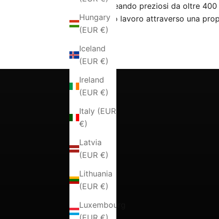
che creando preziosi da oltre 400 
Hungary
proprio lavoro attraverso una prop
(EUR €)
Iceland
(EUR €)
Ireland
(EUR €)
Italy (EUR
€)
Latvia
(EUR €)
Lithuania
(EUR €)
Luxembourg
(EUR €)