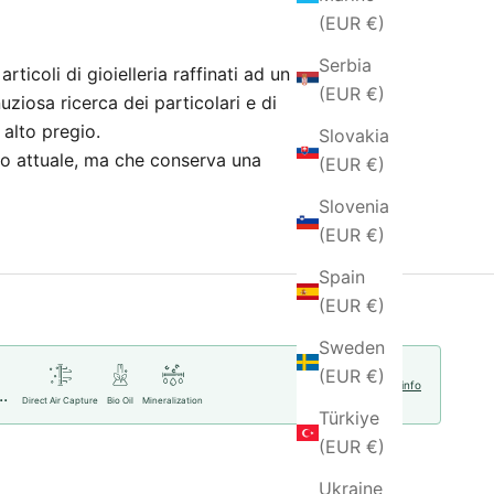
(EUR €)
Serbia
ticoli di gioielleria raffinati ad un
(EUR €)
nuziosa ricerca dei particolari e di
i alto pregio.
Slovakia
nito attuale, ma che conserva una
(EUR €)
Slovenia
(EUR €)
Spain
(EUR €)
Sweden
(EUR €)
More info
..
Direct Air Capture
Bio Oil
Mineralization
Türkiye
(EUR €)
Ukraine