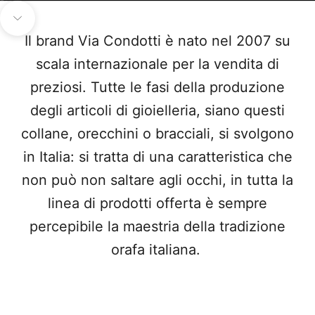
Vai all'articolo 1
Vai all'articolo 2
Vai all'articolo 3
Vai all'articolo 4
Passa alla prossima sezione
Il brand Via Condotti è nato nel 2007 su
scala internazionale per la vendita di
preziosi. Tutte le fasi della produzione
degli articoli di gioielleria, siano questi
collane, orecchini o bracciali, si svolgono
in Italia: si tratta di una caratteristica che
non può non saltare agli occhi, in tutta la
linea di prodotti offerta è sempre
percepibile la maestria della tradizione
orafa italiana.