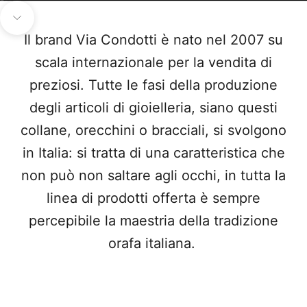
Vai all'articolo 1
Vai all'articolo 2
Vai all'articolo 3
Vai all'articolo 4
Passa alla prossima sezione
Il brand Via Condotti è nato nel 2007 su
scala internazionale per la vendita di
preziosi. Tutte le fasi della produzione
degli articoli di gioielleria, siano questi
collane, orecchini o bracciali, si svolgono
in Italia: si tratta di una caratteristica che
non può non saltare agli occhi, in tutta la
linea di prodotti offerta è sempre
percepibile la maestria della tradizione
orafa italiana.