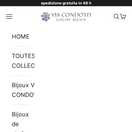
spedizione gratuita in 48 h
Passer au contenu
Via Condotti Store
Menu
Reche
Pani
HOME
TOUTES LES
COLLECTIONS
Bijoux VIA
CONDOTTI
Bijoux
de