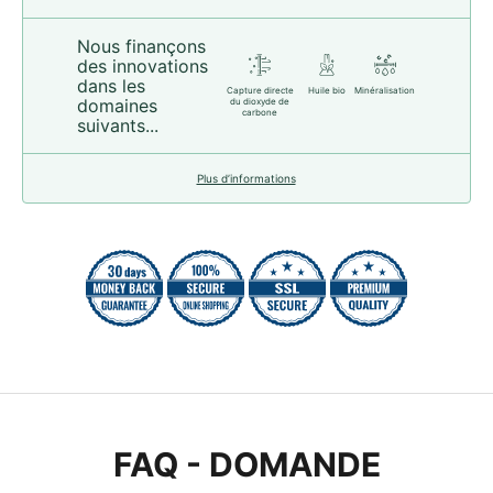
Nous finançons
des innovations
dans les
Capture directe
Huile bio
Minéralisation
domaines
du dioxyde de
carbone
suivants...
Plus d’informations
FAQ - DOMANDE