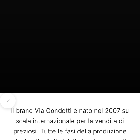
Aller à l'élément 1
Aller à l'élément 2
Aller à l'élément 3
Aller à l'élément 4
Aller à la section suivante
Il brand Via Condotti è nato nel 2007 su
scala internazionale per la vendita di
preziosi. Tutte le fasi della produzione